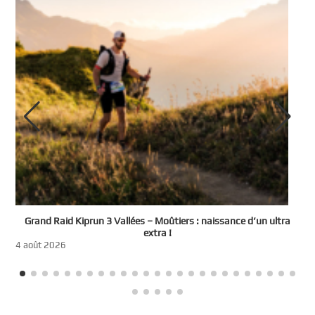
e
Grand Raid Kiprun 3 Vallées – Moûtiers : naissance d’un ultra
t
extra !
3
4 août 2026