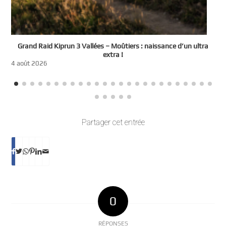
e
Grand Raid Kiprun 3 Vallées – Moûtiers : naissance d’un ultra
t
extra !
3
4 août 2026
Partager cet entrée
0
RÉPONSES