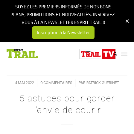
SOYEZ LES PREMIERS INFORMÉS DE NOS BONS
PLANS, PROMOTIONS ET NOUVEAUTÉS. INSCRIVEZ-
VOUS À LA NEWSLETTER ESPRIT TRAIL !!
Inscription à la Newsletter
4 MAI 2022
/
0 COMMENTAIRES
/
PAR
PATRICK GUERINET
5 astuces pour garder
l’envie de courir