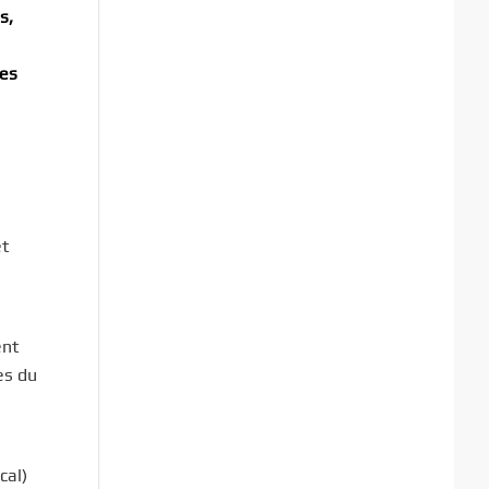
s,
les
et
ent
es du
cal)