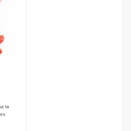
ur la
les