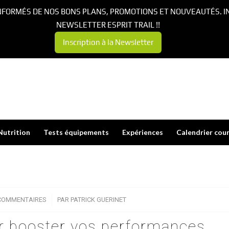
NFORMÉS DE NOS BONS PLANS, PROMOTIONS ET NOUVEAUTÉS. I
NEWSLETTER ESPRIT TRAIL !!
Inscription à la Newsletter
Nutrition
Tests équipements
Expériences
Calendrier cou
COMMENTAIRES
/
PAR
PATRICK GUERINET
r booster vos performances