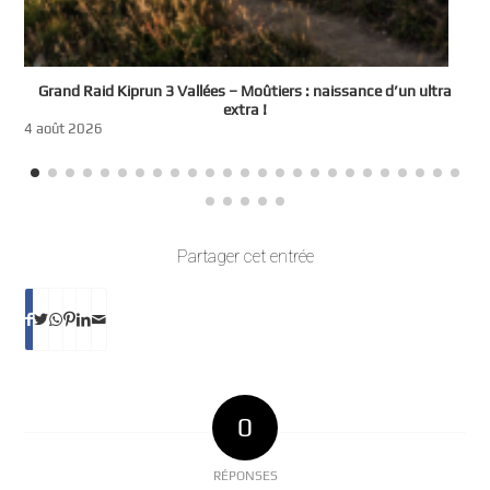
e
Grand Raid Kiprun 3 Vallées – Moûtiers : naissance d’un ultra
t
extra !
3
4 août 2026
Partager cet entrée
0
RÉPONSES