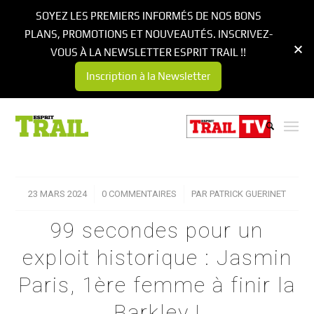
SOYEZ LES PREMIERS INFORMÉS DE NOS BONS
PLANS, PROMOTIONS ET NOUVEAUTÉS. INSCRIVEZ-
VOUS À LA NEWSLETTER ESPRIT TRAIL !!
Inscription à la Newsletter
23 MARS 2024
/
0 COMMENTAIRES
/
PAR
PATRICK GUERINET
99 secondes pour un
exploit historique : Jasmin
Paris, 1ère femme à finir la
Barkley !