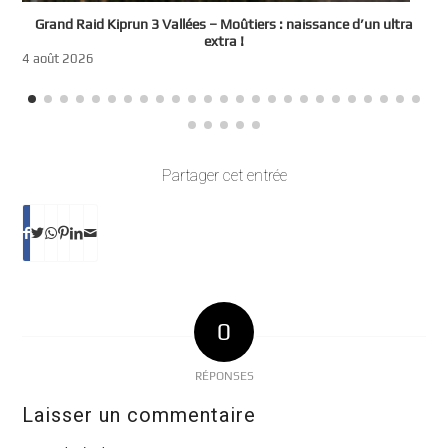
e
Grand Raid Kiprun 3 Vallées – Moûtiers : naissance d’un ultra
t
extra !
3
4 août 2026
Partager cet entrée
0
RÉPONSES
Laisser un commentaire