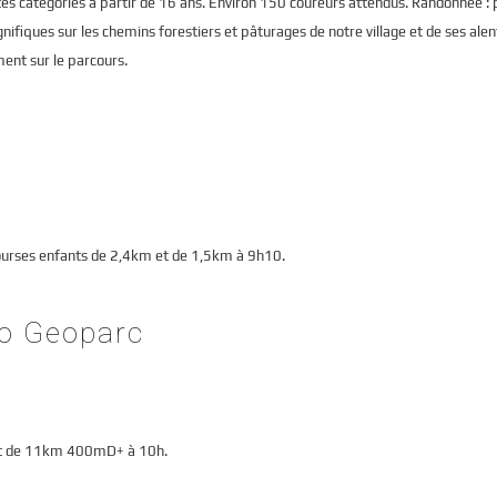
es catégories à partir de 16 ans. Environ 150 coureurs attendus. Randonnée : 
fiques sur les chemins forestiers et pâturages de notre village et de ses alen
ent sur le parcours.
rses enfants de 2,4km et de 1,5km à 9h10.
co Geoparc
t de 11km 400mD+ à 10h.