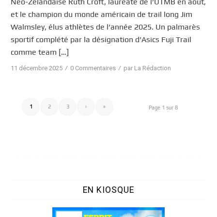
Néo-Zélandaise Ruth Croft, lauréate de l’UTMB en août,
et le champion du monde américain de trail long Jim
Walmsley, élus athlètes de l’année 2025. Un palmarès
sportif complété par la désignation d’Asics Fuji Trail
comme team […]
/
/
11 décembre 2025
0 Commentaires
par
La Rédaction
1
2
3
›
»
Page 1 sur 8
EN KIOSQUE