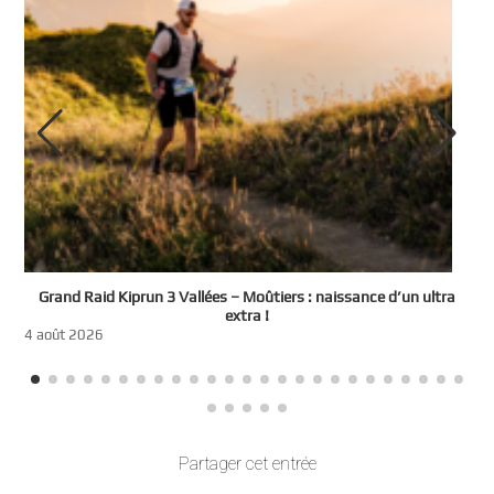
e
Grand Raid Kiprun 3 Vallées – Moûtiers : naissance d’un ultra
t
extra !
3
4 août 2026
Partager cet entrée