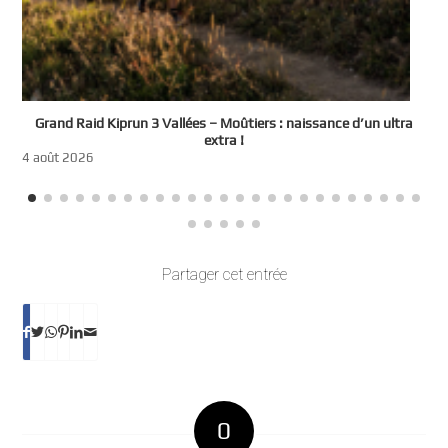
e
Grand Raid Kiprun 3 Vallées – Moûtiers : naissance d’un ultra
t
extra !
3
4 août 2026
Partager cet entrée
0