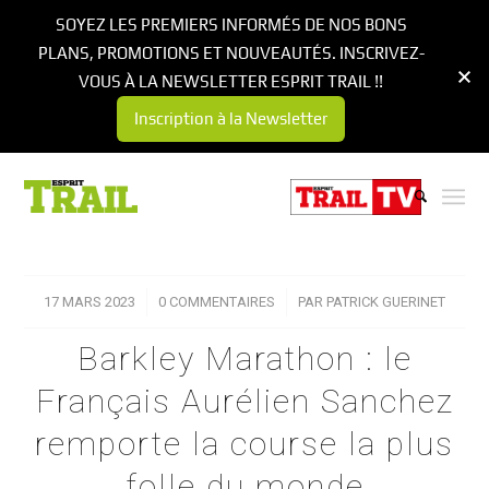
SOYEZ LES PREMIERS INFORMÉS DE NOS BONS
PLANS, PROMOTIONS ET NOUVEAUTÉS. INSCRIVEZ-
VOUS À LA NEWSLETTER ESPRIT TRAIL !!
Inscription à la Newsletter
17 MARS 2023
/
0 COMMENTAIRES
/
PAR
PATRICK GUERINET
Barkley Marathon : le
Français Aurélien Sanchez
remporte la course la plus
folle du monde