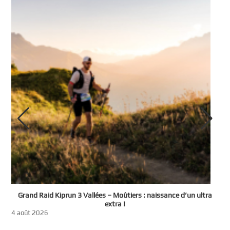
e
Grand Raid Kiprun 3 Vallées – Moûtiers : naissance d’un ultra
t
extra !
3
4 août 2026