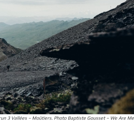
prun 3 Vallées – Moûtiers. Photo Baptiste Gousset – We Are M