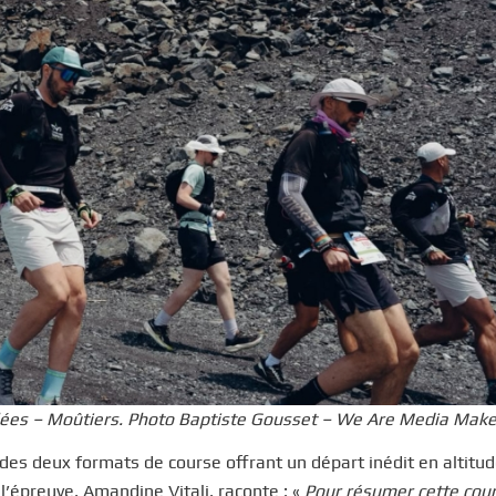
llées – Moûtiers. Photo Baptiste Gousset – We Are Media Mak
des deux formats de course offrant un départ inédit en altitud
’épreuve, Amandine Vitali, raconte : «
Pour résumer cette cou