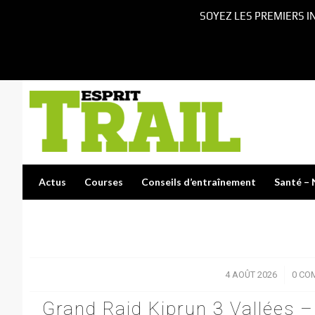
SOYEZ LES PREMIERS I
Actus
Courses
Conseils d’entraînement
Santé – 
4 AOÛT 2026
/
0 CO
Grand Raid Kiprun 3 Vallées – 