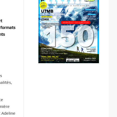
et
x formats
nts
es
alités,
ce
emière
t Adeline