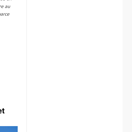
re au
parce
et