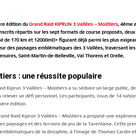
ère édition du
Grand Raid KIPRUN 3 Vallées – Moûtiers
, 4ème 
nscrits répartis sur les sept formats de course proposés, deu
00M de 170 km et 12000mD+ figurant déjà parmi les plus exigea
œur des paysages emblématiques des 3 Vallées, traversant les
nuires, Saint-Martin-de-Belleville, Val Thorens et Orelle.
iers : une réussite populaire
d Kiprun 3 Vallées – Moûtiers a su séduire un large public, d
elever un défi personnel. Les participants, issus de 14 nation
ère édition.
 Grand Raid Kiprun 3 Vallées – Moûtiers a proposé une expérien
des paysages et des terrains de jeu de la Tarentaise. Cette pr
 emblématiques de la discipline, à l’image de Thomas Cardin e