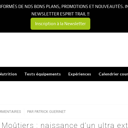
NFORMÉS DE NOS BONS PLANS, PROMOTIONS ET NOUVEAUTÉS. I
NEWSLETTER ESPRIT TRAIL !!
Inscription à la Newsletter
Nutrition
Tests équipements
Expériences
Calendrier cou
MMENTAIRES
/
PAR
PATRICK GUERINET
Moûtiers : naissance d’un ultra ext