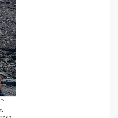
ers
e,
rse en