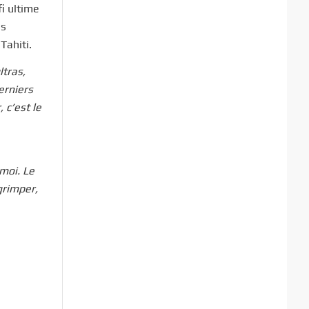
i ultime
ms
Tahiti.
ltras,
erniers
 c’est le
moi. Le
grimper,