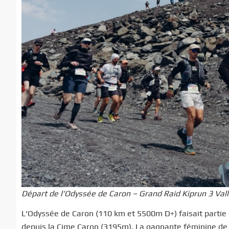
Départ de l’Odyssée de Caron – Grand Raid Kiprun 3 Va
L’Odyssée de Caron (110 km et 5500m D+) faisait partie 
depuis la Cime Caron (3195m). La gagnante féminine de l