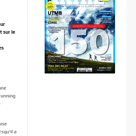
sur
 sur le
es
one
running
e
oise
squ’il a