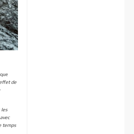
aque
effet de
e
 les
 avec
me temps