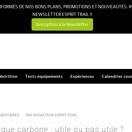
NFORMÉS DE NOS BONS PLANS, PROMOTIONS ET NOUVEAUTÉS. I
NEWSLETTER ESPRIT TRAIL !!
Inscription à la Newsletter
Nutrition
Tests équipements
Expériences
Calendrier cou
MENTAIRES
/
PAR
REDACTEUR ESPRIT TRAIL
que carbone : utile ou pas utile ?