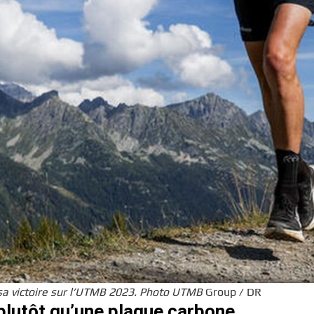
 sa victoire sur l’UTMB 2023. Photo UTMB
Group / DR
 plutôt qu’une plaque carbone