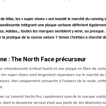
de Nike, les « super shoes » ont inondé le marché du running 
ebondissante intégrant une plaque carbone déferlent également
ce, Adidas… toutes les marques semblent y venir, ou presque.
r la pratique de la course nature ? Simon Chrétien a cherché d
one : The North Face précurseur
 rebondissante (critical foam) et une plaque en fibre de carb
le les super shoes sont largement répandues sur le marché du 
ances. Hier uniquement consacrée à l’univers de la route, cett
l.
vec sa Summit Vectiv Pro, rapidement suivi de la marque suéd
X, dont la deuxième version était aux pieds de Jim Walmsley lor