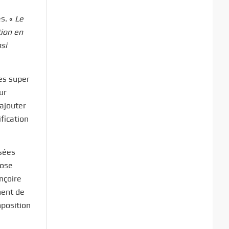
es. «
Le
tion en
si
des super
ur
’ajouter
fication
isées
pose
ançoire
ment de
mposition