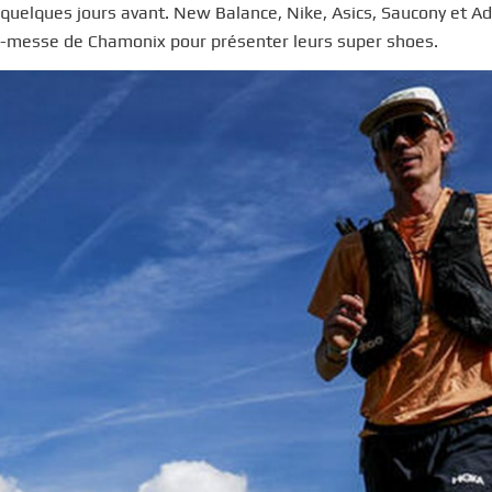
 quelques jours avant. New Balance, Nike, Asics, Saucony et A
rand-messe de Chamonix pour présenter leurs super shoes.