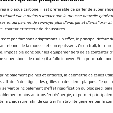
es à plaque carbone, il est préférable de parler de super sho
n réalité elle a moins d’impact que la mousse nouvelle généra
res et qui permet de renvoyer plus d’énergie et d’améliorer ain
te, coureur et testeur de chaussures.
 s’est pas fait sans adaptations. En effet, le principal défaut 
au rebondi de la mousse et son épaisseur. Or en trail, le coure
le. Impossible donc pour les équipementiers de se contenter d
uper shoes de route ; il a fallu innover. Et la principale modi
 principalement pleines et entières, la géométrie de celles util
us affaire à des tiges, des grilles ou des demi-plaques. Ce qui 
 servait principalement d’effet rigidification du bloc pied, bal
robablement moins au transfert d’énergie, et permet principale
de la chaussure, afin de contrer l’instabilité générée par la co