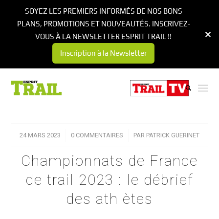
SOYEZ LES PREMIERS INFORMÉS DE NOS BONS
PLANS, PROMOTIONS ET NOUVEAUTÉS. INSCRIVEZ-
VOUS À LA NEWSLETTER ESPRIT TRAIL !!
Inscription à la Newsletter
24 MARS 2023
/
0 COMMENTAIRES
/
PAR
PATRICK GUERINET
Championnats de France
de trail 2023 : le débrief
des athlètes