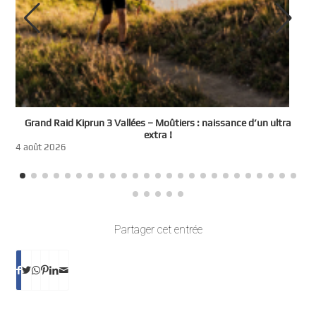
e
Grand Raid Kiprun 3 Vallées – Moûtiers : naissance d’un ultra
t
extra !
3
4 août 2026
Partager cet entrée