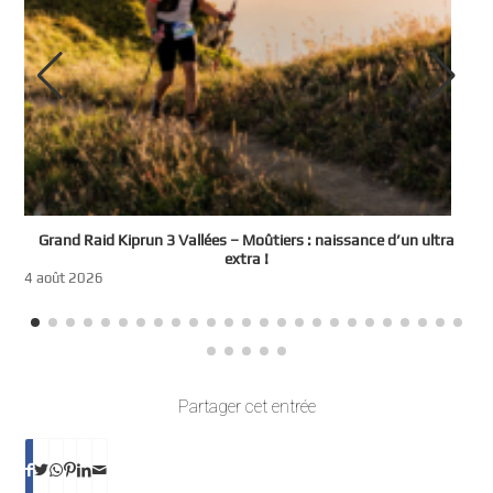
e
Grand Raid Kiprun 3 Vallées – Moûtiers : naissance d’un ultra
t
extra !
3
4 août 2026
Partager cet entrée