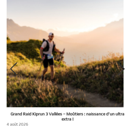
e
Grand Raid Kiprun 3 Vallées – Moûtiers : naissance d’un ultra
t
extra !
3
4 août 2026