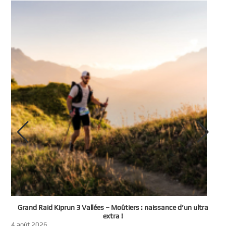
e
Grand Raid Kiprun 3 Vallées – Moûtiers : naissance d’un ultra
t
extra !
3
4 août 2026