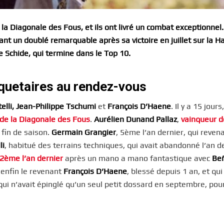
 la Diagonale des Fous, et ils ont livré un combat exceptionnel.
sant un doublé remarquable après sa victoire en juillet sur la H
e Schide, qui termine dans le Top 10.
quetaires au rendez-vous
elli, Jean-Philippe Tschumi
et
François D’Haene
. Il y a 15 jour
 de la Diagonale des Fous
.
Aurélien Dunand Pallaz
,
vainqueur d
 fin de saison.
Germain Grangier
, 5ème l’an dernier, qui reven
li
, habitué des terrains techniques, qui avait abandonné l’an d
2ème l’an dernier
après un mano a mano fantastique avec
Be
 enfin le revenant
François D’Haene
, blessé depuis 1 an, et qui
qui n’avait épinglé qu’un seul petit dossard en septembre, pour