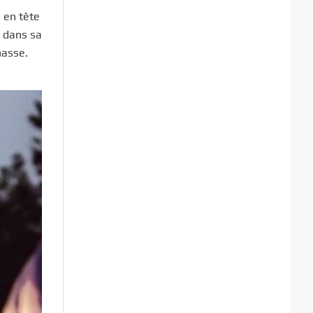
 en tête
é dans sa
hasse.