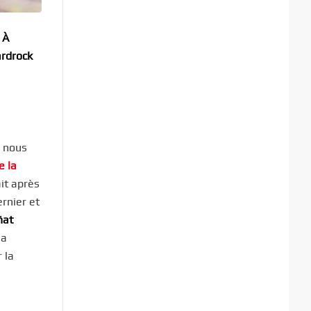
 À
ardrock
s, nous
e la
ait après
ernier et
ñat
 a
 la