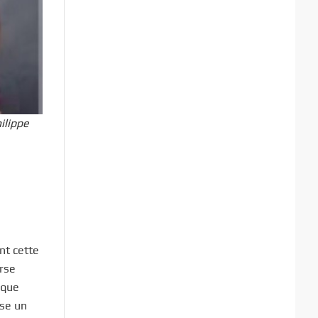
ilippe
nt cette
urse
 que
rse un