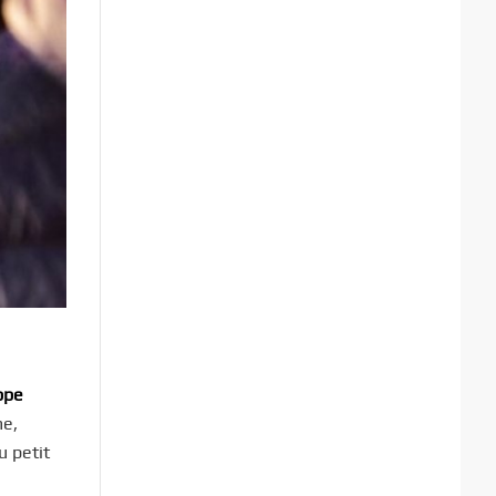
ppe
me,
u petit