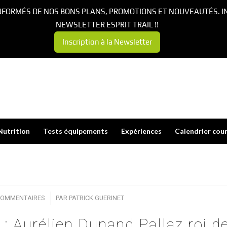
NFORMÉS DE NOS BONS PLANS, PROMOTIONS ET NOUVEAUTÉS. I
NEWSLETTER ESPRIT TRAIL !!
Inscription à la Newsletter
Nutrition
Tests équipements
Expériences
Calendrier cou
COMMENTAIRES
/
PAR
PATRICK GUERINET
: Aurélien Dunand Pallaz roi d