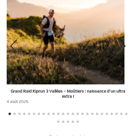
e
Grand Raid Kiprun 3 Vallées – Moûtiers : naissance d’un ultra
t
extra !
3
4 août 2026