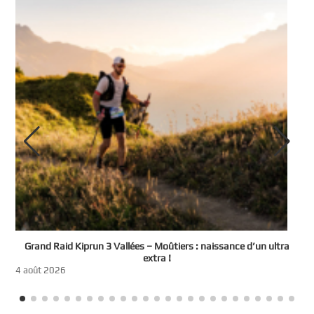
e
Grand Raid Kiprun 3 Vallées – Moûtiers : naissance d’un ultra
t
extra !
3
4 août 2026