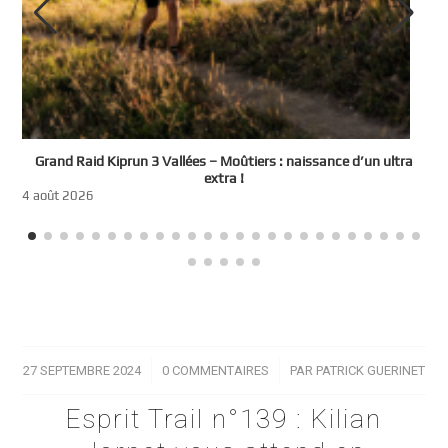
e
Grand Raid Kiprun 3 Vallées – Moûtiers : naissance d’un ultra
t
extra !
3
4 août 2026
27 SEPTEMBRE 2024
/
0 COMMENTAIRES
/
PAR
PATRICK GUERINET
Esprit Trail n°139 : Kilian