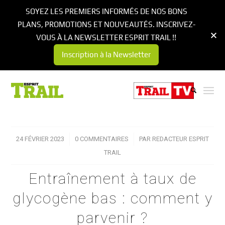
SOYEZ LES PREMIERS INFORMÉS DE NOS BONS
PLANS, PROMOTIONS ET NOUVEAUTÉS. INSCRIVEZ-
VOUS À LA NEWSLETTER ESPRIT TRAIL !!
Inscription à la Newsletter
24 FÉVRIER 2023
/
0 COMMENTAIRES
/
PAR
REDACTEUR ESPRIT
TRAIL
Entraînement à taux de
glycogène bas : comment y
parvenir ?