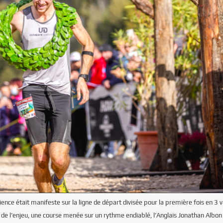
nce était manifeste sur la ligne de départ divisée pour la première fois en 3 
ur de l’enjeu, une course menée sur un rythme endiablé, l’Anglais Jonathan Albon