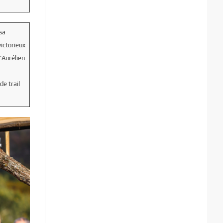
sa
ictorieux
d’Aurélien
e trail