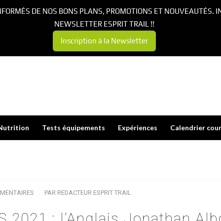
NFORMÉS DE NOS BONS PLANS, PROMOTIONS ET NOUVEAUTÉS. I
NEWSLETTER ESPRIT TRAIL !!
Inscription à la Newsletter
Nutrition
Tests équipements
Expériences
Calendrier cou
MENTAIRES
/
PAR
REDACTEUR ESPRIT TRAIL
2021 : l’Anglais Jonathan Alb