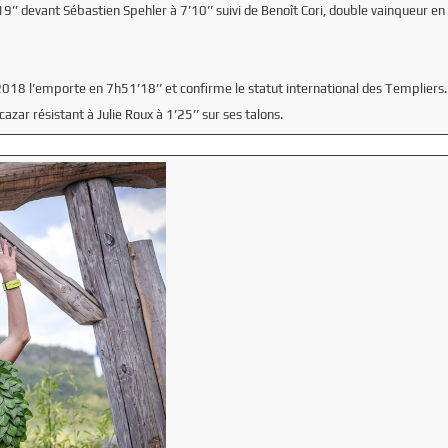
19’’ devant Sébastien Spehler à 7’10’’ suivi de Benoît Cori, double vainqueur e
018 l’emporte en 7h51’18’’ et confirme le statut international des Templiers.
zar résistant à Julie Roux à 1’25’’ sur ses talons.