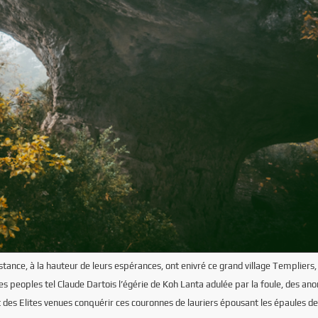
tance, à la hauteur de leurs espérances, ont enivré ce grand village Templiers,
des peoples tel Claude Dartois l’égérie de Koh Lanta adulée par la foule, des a
t des Elites venues conquérir ces couronnes de lauriers épousant les épaules de