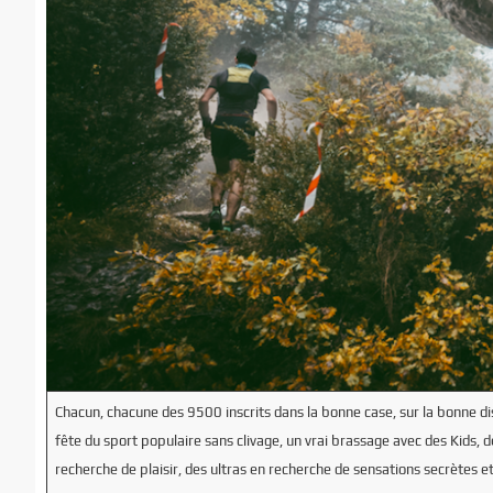
Chacun, chacune des 9500 inscrits dans la bonne case, sur la bonne dis
fête du sport populaire sans clivage, un vrai brassage avec des Kids, 
recherche de plaisir, des ultras en recherche de sensations secrètes e