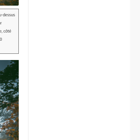
au-dessus
r
e, côté
00