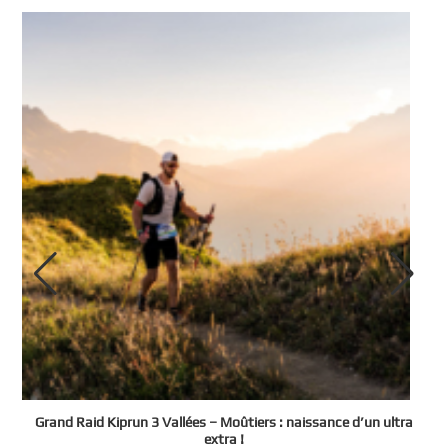
e
Grand Raid Kiprun 3 Vallées – Moûtiers : naissance d’un ultra
t
extra !
3