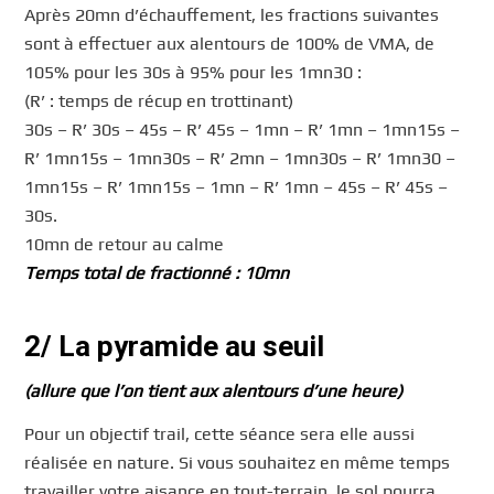
Après 20mn d’échauffement, les fractions suivantes
sont à effectuer aux alentours de 100% de VMA, de
105% pour les 30s à 95% pour les 1mn30 :
(R’ : temps de récup en trottinant)
30s – R’ 30s – 45s – R’ 45s – 1mn – R’ 1mn – 1mn15s –
R’ 1mn15s – 1mn30s – R’ 2mn – 1mn30s – R’ 1mn30 –
1mn15s – R’ 1mn15s – 1mn – R’ 1mn – 45s – R’ 45s –
30s.
10mn de retour au calme
Temps total de fractionné : 10mn
2/ La pyramide au seuil
(allure que l’on tient aux alentours d’une heure)
Pour un objectif trail, cette séance sera elle aussi
réalisée en nature. Si vous souhaitez en même temps
travailler votre aisance en tout-terrain, le sol pourra