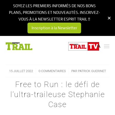
SOYEZ LES PREMIERS INFORMÉS DE NOS BONS
PLANS, PROMOTIONS ET NOUVEAUTÉS. INSCRIVEZ-
VOUS À LA NEWSLETTER ESPRIT TRAIL !!
Inscription à la Newsletter
15 JUILLET 2022
/
0 COMMENTAIRES
/
PAR
PATRICK GUERINET
Free to Run : le défi de
l’ultra-traileuse Stephanie
Case