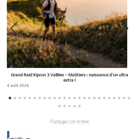
e
Grand Raid Kiprun 3 Vallées – Moûtiers : naissance d’un ultra
t
extra !
3
4 août 2026
Partager cet entrée