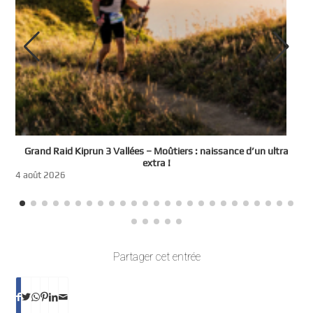
e
Grand Raid Kiprun 3 Vallées – Moûtiers : naissance d’un ultra
t
extra !
3
4 août 2026
Partager cet entrée