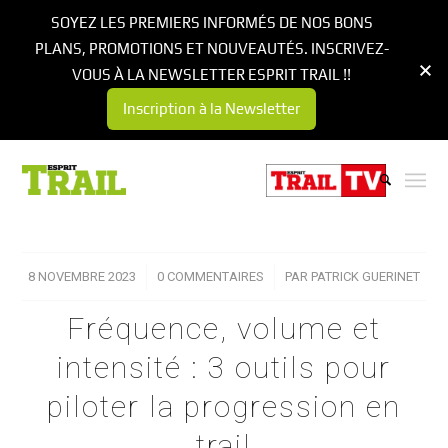
SOYEZ LES PREMIERS INFORMÉS DE NOS BONS
PLANS, PROMOTIONS ET NOUVEAUTÉS. INSCRIVEZ-
VOUS À LA NEWSLETTER ESPRIT TRAIL !!
Inscription à la Newsletter
8 NOVEMBRE 2023
/
0 COMMENTAIRES
/
PAR
PATRICK GUERINET
Fréquence, volume et
intensité : 3 outils pour
piloter la progression en
trail