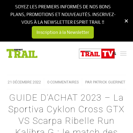
SOYEZ LES PREMIERS INFORMÉS DE NOS BONS
PLANS, PROMOTIONS ET NOUVEAUTÉS. INSCRIVEZ-
VOUS À LA NEWSLETTER ESPRIT TRAIL !!
Inscription à la Newsletter
21 DÉCEMBRE 2022
/
0 COMMENTAIRES
/
PAR
PATRICK GUERINET
GUIDE D’ACHAT 2023 – La
Sportiva Cyklon Cross GTX
VS Scarpa Ribelle Run
Kalibra G : le match des