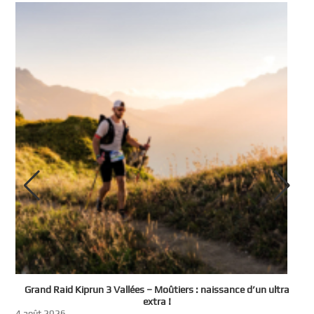
e
Grand Raid Kiprun 3 Vallées – Moûtiers : naissance d’un ultra
t
extra !
3
4 août 2026