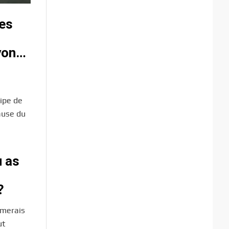
res
Lyon…
uipe de
ause du
u as
?
imerais
ut