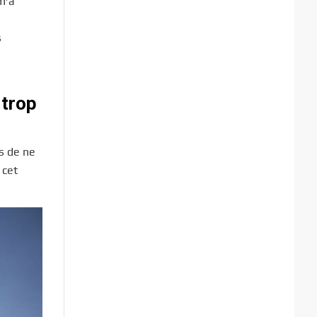
 m’a
s
 trop
is de ne
 cet