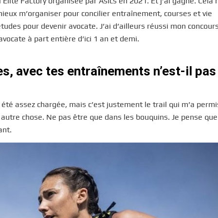
il Elite Factory organisée par Asics en 2021. Et j’ai gagné. Cela
mieux m’organiser pour concilier entraînement, courses et vie
tudes pour devenir avocate. J’ai d’ailleurs réussi mon concour
vocate à part entière d’ici 1 an et demi.
es, avec tes entraînements n’est-il pas
 été assez chargée, mais c’est justement le trail qui m’a perm
à autre chose. Ne pas être que dans les bouquins. Je pense que
ant.