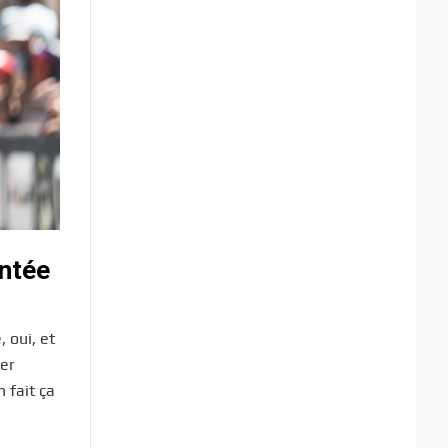
entée
 oui, et
der
 fait ça