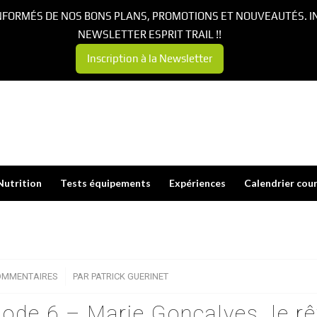
NFORMÉS DE NOS BONS PLANS, PROMOTIONS ET NOUVEAUTÉS. I
NEWSLETTER ESPRIT TRAIL !!
Inscription à la Newsletter
Nutrition
Tests équipements
Expériences
Calendrier cou
OMMENTAIRES
/
PAR
PATRICK GUERINET
isode 6 – Marie Goncalves, le r