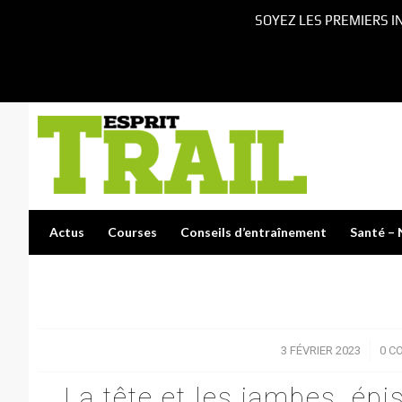
SOYEZ LES PREMIERS I
Actus
Courses
Conseils d’entraînement
Santé – 
3 FÉVRIER 2023
/
0 C
La tête et les jambes, ép