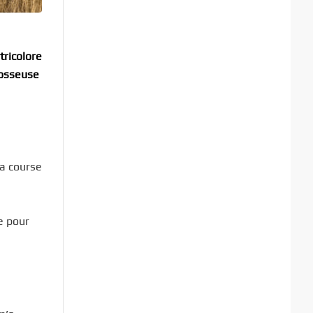
tricolore
bosseuse
la course
e pour