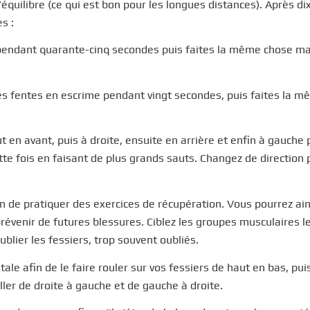
’équilibre (ce qui est bon pour les longues distances). Après di
s :
endant quarante-cinq secondes puis faites la même chose mai
s fentes en escrime pendant vingt secondes, puis faites la 
t en avant, puis à droite, ensuite en arrière et enfin à gauche 
e fois en faisant de plus grands sauts. Changez de direction 
 de pratiquer des exercices de récupération. Vous pourrez ain
évenir de futures blessures. Ciblez les groupes musculaires l
ublier les fessiers, trop souvent oubliés.
ale afin de le faire rouler sur vos fessiers de haut en bas, pui
ller de droite à gauche et de gauche à droite.