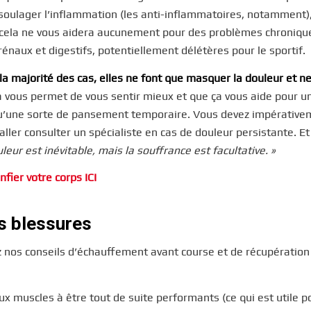
 soulager l’inflammation (les anti-inflammatoires, notamment)
t cela ne vous aidera aucunement pour des problèmes chroniqu
énaux et digestifs, potentiellement délétères pour le sportif.
a majorité des cas, elles ne font que masquer la douleur et ne
i ça vous permet de vous sentir mieux et que ça vous aide pour u
t qu’une sorte de pansement temporaire. Vous devez impérativ
 aller consulter un spécialiste en cas de douleur persistante. Et
leur est inévitable, mais la souffrance est facultative. »
nfier votre corps ICI
es blessures
ez nos conseils d’échauffement avant course et de récupération
muscles à être tout de suite performants (ce qui est utile po