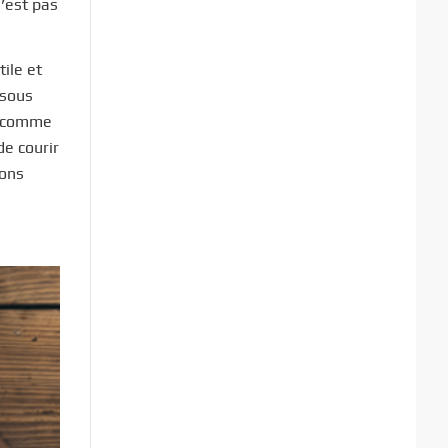
n’est pas
ile et
 sous
ce comme
de courir
bons