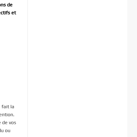
ons de
ctifs et
fait la
ention.
e de vos
du ou