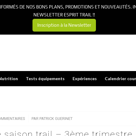
NFORMÉS DE NOS BONS PLANS, PROMOTIONS ET NOUVEAUTÉS. I
NEWSLETTER ESPRIT TRAIL !!
Inscription à la Newsletter
Nutrition
Tests équipements
Expériences
Calendrier cou
OMMENTAIRES
/
PAR
PATRICK GUERINET
e saison trail – 3ème trimestre