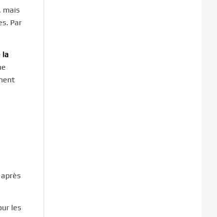
, mais
es. Par
 la
ne
ement
 après
ur les