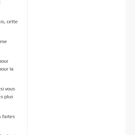
x
s, cette
même
pour
pour la
si vous
es plus
s faites