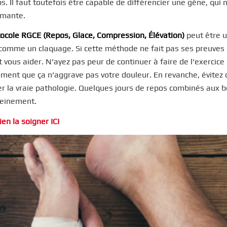
s. Il faut toutefois être capable de différencier une gêne, qui 
rmante.
tocole RGCE (Repos, Glace, Compression, Élévation)
peut être ut
comme un claquage. Si cette méthode ne fait pas ses preuves
 vous aider. N’ayez pas peur de continuer à faire de l’exerci
ment que ça n’aggrave pas votre douleur. En revanche, évitez 
cher la vraie pathologie. Quelques jours de repos combinés aux 
leinement.
ien la soigner ICI