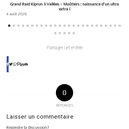
e
Grand Raid Kiprun 3 Vallées – Moûtiers : naissance d’un ultra
t
extra !
3
4 août 2026
Partager cet entrée
0
RÉPONSES
Laisser un commentaire
Rejoindre la discussion?