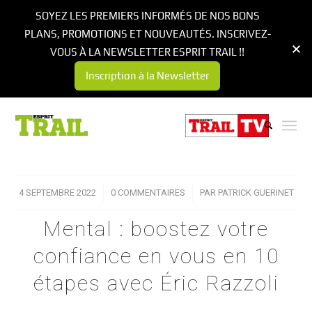
SOYEZ LES PREMIERS INFORMÉS DE NOS BONS
PLANS, PROMOTIONS ET NOUVEAUTÉS. INSCRIVEZ-
VOUS À LA NEWSLETTER ESPRIT TRAIL !!
Inscription à la Newsletter
4 SEPTEMBRE 2022
/
0 COMMENTAIRES
/
PAR
PATRICK GUERINET
Mental : boostez votre
confiance en vous en 10
étapes avec Éric Razzoli