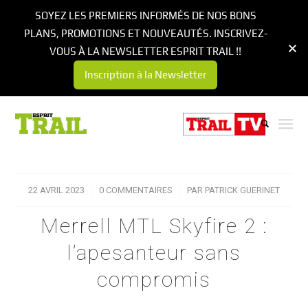
SOYEZ LES PREMIERS INFORMÉS DE NOS BONS
PLANS, PROMOTIONS ET NOUVEAUTÉS. INSCRIVEZ-
VOUS À LA NEWSLETTER ESPRIT TRAIL !!
Inscription à la Newsletter
22 AVRIL 2023
/
0 COMMENTAIRES
/
PAR
PATRICK GUERINET
Merrell MTL Skyfire 2 :
l’apesanteur sans
compromis