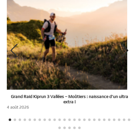
e
Grand Raid Kiprun 3 Vallées – Moûtiers : naissance d’un ultra
t
extra !
3
4 août 2026