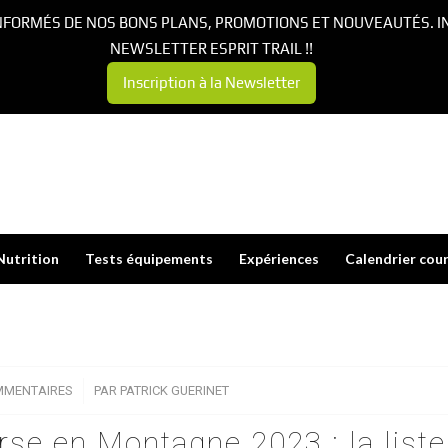
NFORMÉS DE NOS BONS PLANS, PROMOTIONS ET NOUVEAUTÉS. I
NEWSLETTER ESPRIT TRAIL !!
Inscription à la Newsletter
Nutrition
Tests équipements
Expériences
Calendrier cou
MMENTAIRES
/
PAR
PATRICK GUERINET
rse en Montagne 2023 : la list