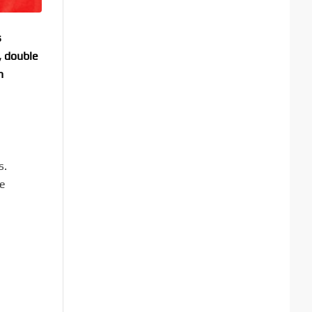
s
, double
n
s.
de