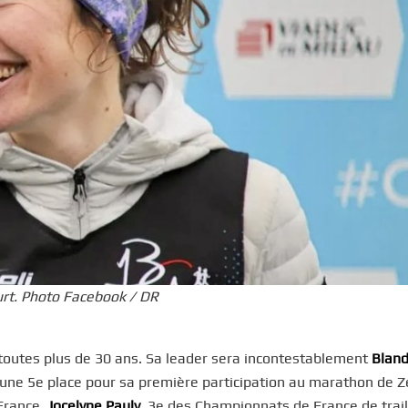
urt. Photo Facebook / DR
toutes plus de 30 ans. Sa leader sera incontestablement
Bland
r une 5e place pour sa première participation au marathon de
 France,
Jocelyne Pauly
, 3e des Championnats de France de trail