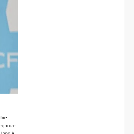
ine
 Zegama-
 long à