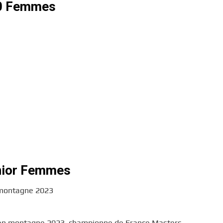
20 Femmes
nior Femmes
 montagne 2023
 en montagne 2023, championne de France Masters