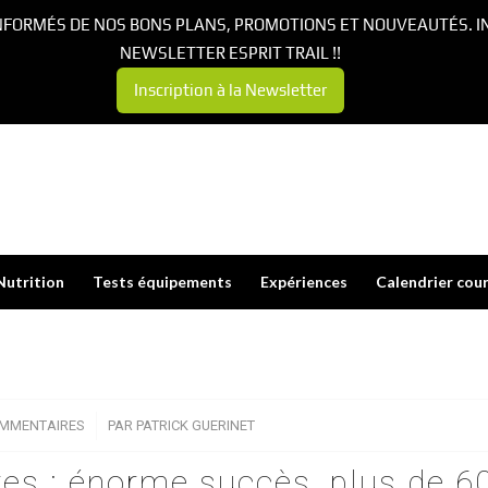
NFORMÉS DE NOS BONS PLANS, PROMOTIONS ET NOUVEAUTÉS. I
NEWSLETTER ESPRIT TRAIL !!
Inscription à la Newsletter
Nutrition
Tests équipements
Expériences
Calendrier cou
OMMENTAIRES
/
PAR
PATRICK GUERINET
res : énorme succès, plus de 6