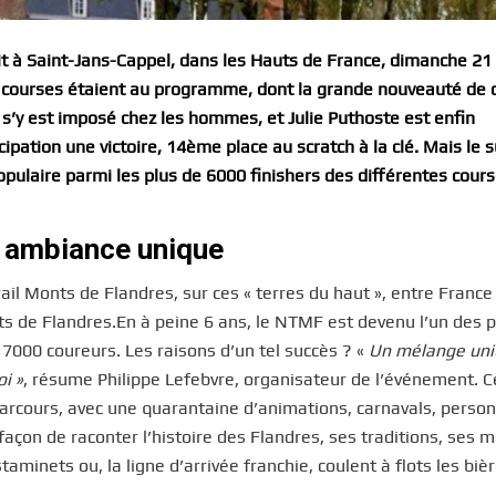
gnait à Saint-Jans-Cappel, dans les Hauts de France, dimanche 21 
6 courses étaient au programme, dont la grande nouveauté de 
s’y est imposé chez les hommes, et Julie Puthoste est enfin
ation une victoire, 14ème place au scratch à la clé. Mais le 
pulaire parmi les plus de 6000 finishers des différentes cours
e ambiance unique
ail Monts de Flandres, sur ces « terres du haut », entre France
s de Flandres.En à peine 6 ans, le NTMF est devenu l’un des p
 7000 coureurs. Les raisons d’un tel succès ? «
Un mélange uni
i »
, résume Philippe Lefebvre, organisateur de l’événement. C
arcours, avec une quarantaine d’animations, carnavals, perso
açon de raconter l’histoire des Flandres, ses traditions, ses m
aminets ou, la ligne d’arrivée franchie, coulent à flots les biè