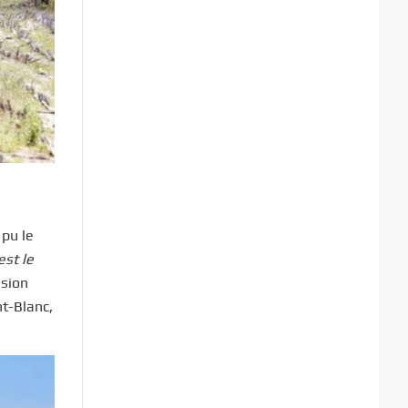
 pu le
est le
asion
nt-Blanc,