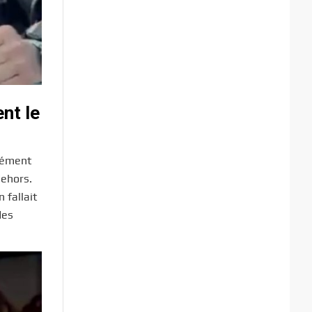
nt le
rrément
dehors.
 fallait
des