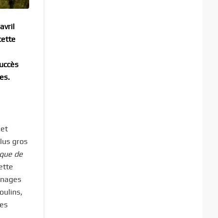
avril
cette
succès
es.
 et
lus gros
que de
ette
nnages
oulins,
res