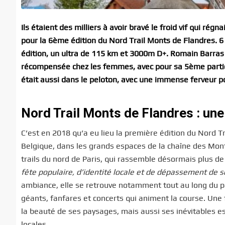
Ils étaient des milliers à avoir bravé le froid vif qui ré
pour la 6ème édition du Nord Trail Monts de Flandres. 
édition, un ultra de 115 km et 3000m D+. Romain Barras 
récompensée chez les femmes, avec pour sa 5ème particip
était aussi dans le peloton, avec une immense ferveur po
Nord Trail Monts de Flandres : un
C’est en 2018 qu’a eu lieu la première édition du Nord Tr
Belgique, dans les grands espaces de la chaîne des Mont
trails du nord de Paris, qui rassemble désormais plus de
fête populaire, d’identité locale et de dépassement de so
ambiance, elle se retrouve notamment tout au long du p
géants, fanfares et concerts qui animent la course. Une f
la beauté de ses paysages, mais aussi ses inévitables est
locales.