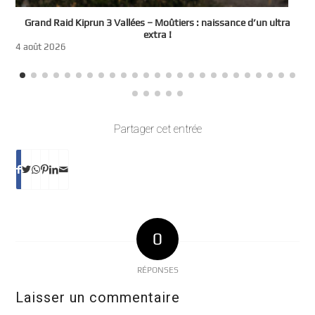
e
Grand Raid Kiprun 3 Vallées – Moûtiers : naissance d’un ultra
t
extra !
3
4 août 2026
Partager cet entrée
0
RÉPONSES
Laisser un commentaire