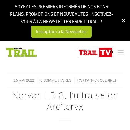
SOYEZ LES PREMIERS INFORMÉS DE NOS BONS
PLANS, PROMOTIONS ET NOUVEAUTÉS. INSCRIVEZ-
VOUS À LA NEWSLETTER ESPRIT TRAIL !!
Inscription à la Newsletter
25 MAI 2022
/
0 COMMENTAIRES
/
PAR
PATRICK GUERINET
Norvan LD 3, l’ultra selon
Arc’teryx