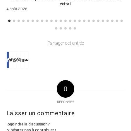
t
extra !
3
4 août 2026
Partager cet entrée
0
RÉPONSES
Laisser un commentaire
Rejoindre la discussion?
N’hésitez pas à contribuer !