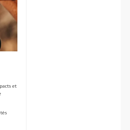
pacts et
e
ités