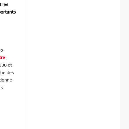
t les
portants
ro-
tre
380 et
rtie des
t donne
us