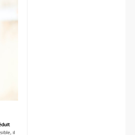
éduit
ible, il