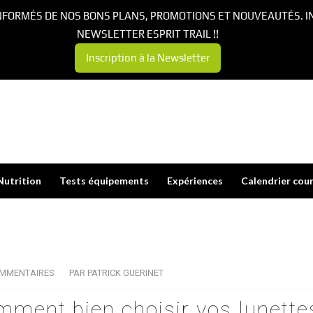
NFORMÉS DE NOS BONS PLANS, PROMOTIONS ET NOUVEAUTÉS. I
NEWSLETTER ESPRIT TRAIL !!
Inscription à la Newsletter
Nutrition
Tests équipements
Expériences
Calendrier cou
OMMENTAIRES
/
PAR
PATRICK GUERINET
mment bien choisir vos lunette