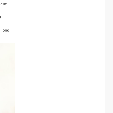
peut
s
à long