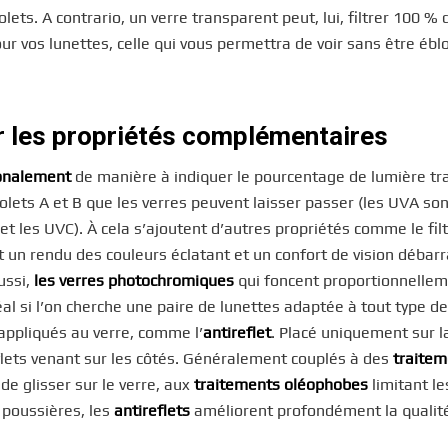
ets. A contrario, un verre transparent peut, lui, filtrer 100 % 
ur vos lunettes, celle qui vous permettra de voir sans être éblo
r les propriétés complémentaires
ionalement
de manière à indiquer le pourcentage de lumière t
ets A et B que les verres peuvent laisser passer (les UVA son
 et les UVC). À cela s’ajoutent d’autres propriétés comme le fil
t un rendu des couleurs éclatant et un confort de vision débar
aussi,
les verres photochromiques
qui foncent proportionnellem
al si l’on cherche une paire de lunettes adaptée à tout type de
appliqués au verre, comme l’
antireflet
. Placé uniquement sur l
reflets venant sur les côtés. Généralement couplés à des
traitem
e glisser sur le verre, aux
traitements oléophobes
limitant le
s poussières, les
antireflets
améliorent profondément la qualité