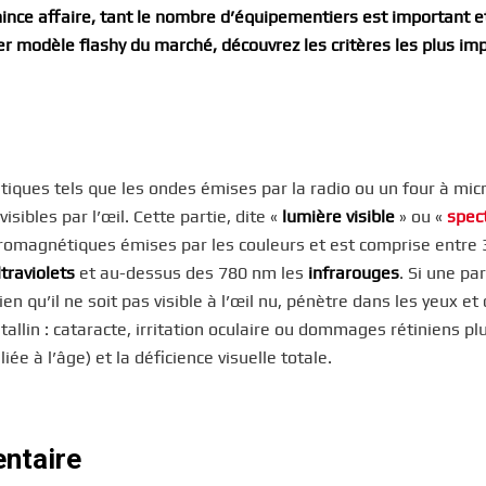
mince affaire, tant le nombre d’équipementiers est important e
r modèle flashy du marché, découvrez les critères les plus im
es tels que les ondes émises par la radio ou un four à mic
ibles par l’œil. Cette partie, dite «
lumière visible
» ou «
spec
tromagnétiques émises par les couleurs et est comprise entre 
ltraviolets
et au-dessus des 780 nm les
infrarouges
. Si une pa
en qu’il ne soit pas visible à l’œil nu, pénètre dans les yeux e
allin : cataracte, irritation oculaire ou dommages rétiniens pl
 à l’âge) et la déficience visuelle totale.
entaire