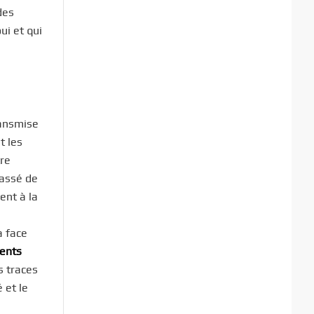
des
ui et qui
ransmise
t les
tre
rassé de
ent à la
a face
ents
s traces
 et le