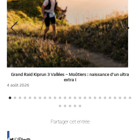
e
Grand Raid Kiprun 3 Vallées – Moûtiers : naissance d’un ultra
t
extra !
3
4 août 2026
Partager cet entrée