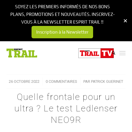
SOYEZ LES PREMIERS INFORMÉS DE NOS BONS
PLANS, PROMOTIONS ET NOUVEAUTÉS. INSCRIVEZ-
VOUS À LA NEWSLETTER ESPRIT TRAIL !!
Inscription à la Newsletter
26 OCTOBRE 2022
/
0 COMMENTAIRES
/
PAR
PATRICK GUERINET
Quelle frontale pour un
ultra ? Le test Ledlenser
NEO9R