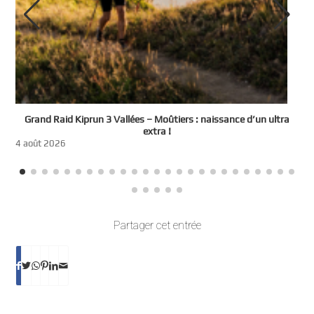
e
Grand Raid Kiprun 3 Vallées – Moûtiers : naissance d’un ultra
t
extra !
3
4 août 2026
Partager cet entrée