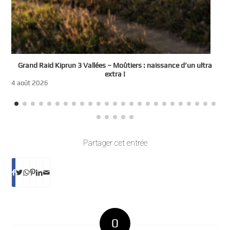
e
Grand Raid Kiprun 3 Vallées – Moûtiers : naissance d’un ultra
t
extra !
3
4 août 2026
Partager cet entrée
0