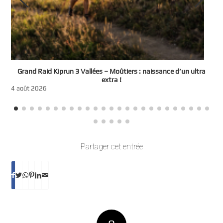
e
Grand Raid Kiprun 3 Vallées – Moûtiers : naissance d’un ultra
t
extra !
3
4 août 2026
Partager cet entrée