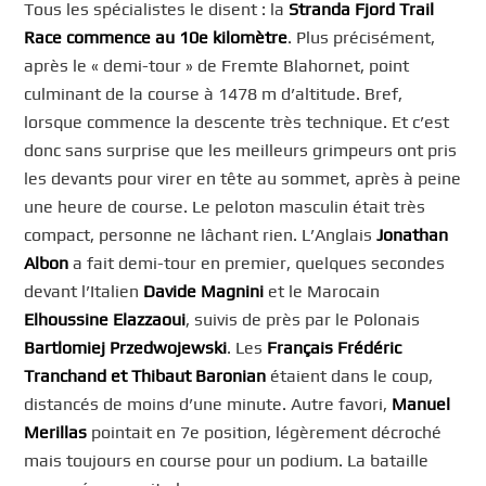
Tous les spécialistes le disent : la
Stranda Fjord Trail
Race commence au 10e kilomètre
. Plus précisément,
après le « demi-tour » de Fremte Blahornet, point
culminant de la course à 1478 m d’altitude. Bref,
lorsque commence la descente très technique. Et c’est
donc sans surprise que les meilleurs grimpeurs ont pris
les devants pour virer en tête au sommet, après à peine
une heure de course. Le peloton masculin était très
compact, personne ne lâchant rien. L’Anglais
Jonathan
Albon
a fait demi-tour en premier, quelques secondes
devant l’Italien
Davide Magnini
et le Marocain
Elhoussine Elazzaoui
, suivis de près par le Polonais
Bartlomiej Przedwojewski
. Les
Français Frédéric
Tranchand et Thibaut Baronian
étaient dans le coup,
distancés de moins d’une minute. Autre favori,
Manuel
Merillas
pointait en 7e position, légèrement décroché
mais toujours en course pour un podium. La bataille