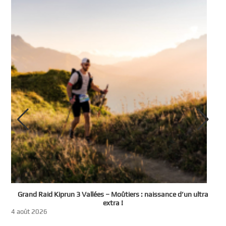
e
Grand Raid Kiprun 3 Vallées – Moûtiers : naissance d’un ultra
t
extra !
3
4 août 2026