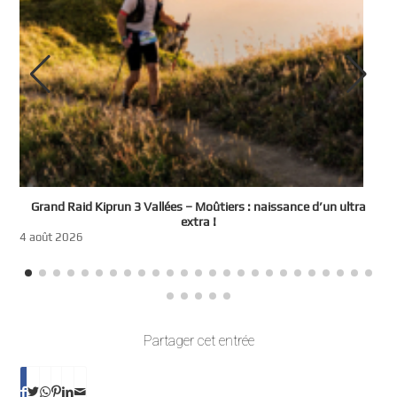
e
Grand Raid Kiprun 3 Vallées – Moûtiers : naissance d’un ultra
t
extra !
3
4 août 2026
Partager cet entrée