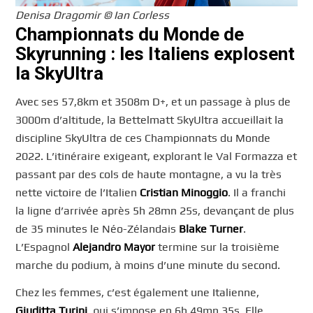
Denisa Dragomir © Ian Corless
Championnats du Monde de
Skyrunning : les Italiens explosent
la SkyUltra
Avec ses 57,8km et 3508m D+, et un passage à plus de
3000m d’altitude, la Bettelmatt SkyUltra accueillait la
discipline SkyUltra de ces Championnats du Monde
2022. L’itinéraire exigeant, explorant le Val Formazza et
passant par des cols de haute montagne, a vu la très
nette victoire de l’Italien
Cristian Minoggio
. Il a franchi
la ligne d’arrivée après 5h 28mn 25s, devançant de plus
de 35 minutes le Néo-Zélandais
Blake Turner
.
L’Espagnol
Alejandro Mayor
termine sur la troisième
marche du podium, à moins d’une minute du second.
Chez les femmes, c’est également une Italienne,
Giuditta Turini
, qui s’impose en 6h 49mn 35s. Elle