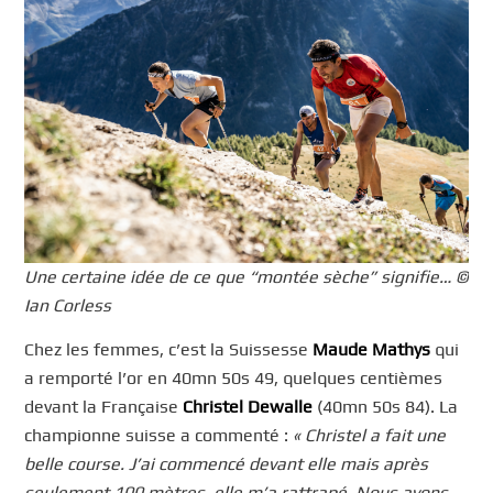
Une certaine idée de ce que “montée sèche” signifie… ©
Ian Corless
Chez les femmes, c’est la Suissesse
Maude Mathys
qui
a remporté l’or en 40mn 50s 49, quelques centièmes
devant la Française
Christel Dewalle
(40mn 50s 84). La
championne suisse a commenté :
« Christel a fait une
belle course. J’ai commencé devant elle mais après
seulement 100 mètres, elle m’a rattrapé. Nous avons