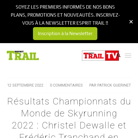
SOYEZ LES PREMIERS INFORMÉS DE NOS BONS
PLANS, PROMOTIONS ET NOUVEAUTÉS. INSCRIVEZ-
VOUS À LA NEWSLETTER ESPRIT TRAIL !!
Inscription à la Newsletter
12 SEPTEMBRE 2022
/
0 COMMENTAIRES
/
PAR
PATRICK GUERINET
Résultats Championnats du
Monde de Skyrunning
2022 : Christel Dewalle et
Frédéric Tranchand en