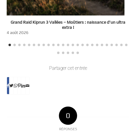
e
Grand Raid Kiprun 3 Vallées – Moûtiers : naissance d’un ultra
t
extra !
3
4 août 2026
Partager cet entrée
0
RÉPONSES