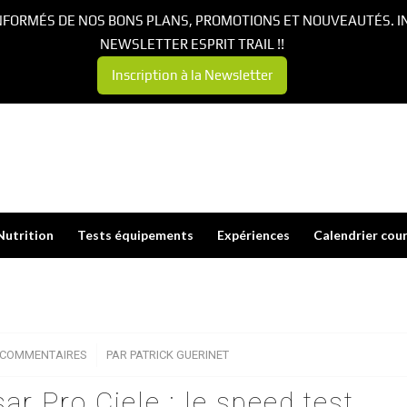
NFORMÉS DE NOS BONS PLANS, PROMOTIONS ET NOUVEAUTÉS. I
NEWSLETTER ESPRIT TRAIL !!
Inscription à la Newsletter
Nutrition
Tests équipements
Expériences
Calendrier cou
 COMMENTAIRES
/
PAR
PATRICK GUERINET
r Pro Ciele : le speed test