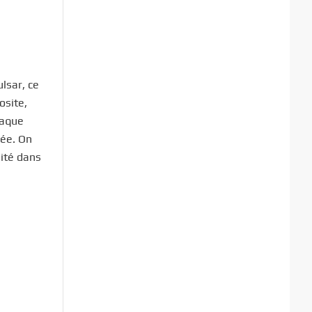
lsar, ce
osite,
haque
lée. On
lité dans