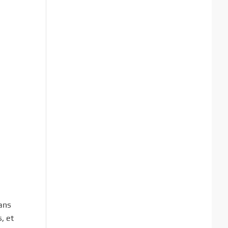
ans
, et