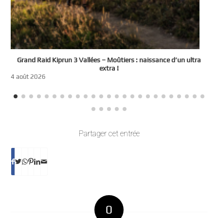
e
Grand Raid Kiprun 3 Vallées – Moûtiers : naissance d’un ultra
t
extra !
3
4 août 2026
Partager cet entrée
0