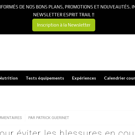
NFORMÉS DE NOS BONS PLANS, PROMOTIONS ET NOUVEAUTÉS. I
NEWSLETTER ESPRIT TRAIL !!
Inscription à la Newsletter
Nutrition
Tests équipements
Expériences
Calendrier cou
MMENTAIRES
/
PAR
PATRICK GUERINET
our éviter les blessures en cou