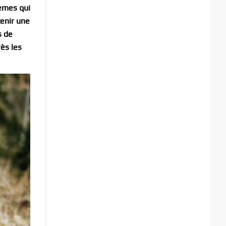
lèmes qui
tenir une
s de
rès les