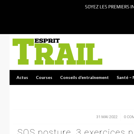
SOYEZ LES PREMIERS I
Actus
Courses
Conseils d’entraînement
Santé – 
31 MAI 2022
/
0 CO
SOS posture, 3 exercices p