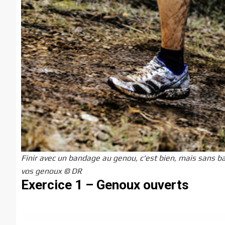
Finir avec un bandage au genou, c’est bien, mais sans ba
vos genoux © DR
Exercice 1
–
Genoux ouverts