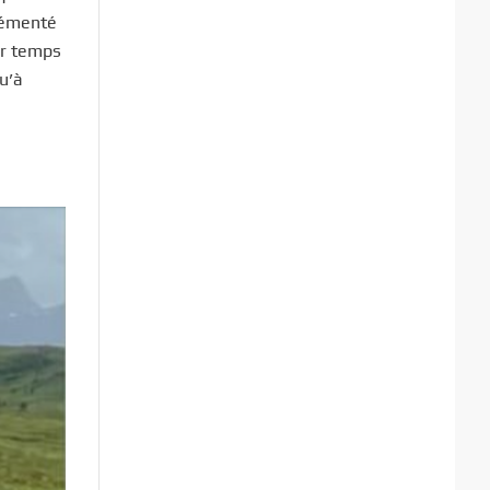
grémenté
ar temps
u’à