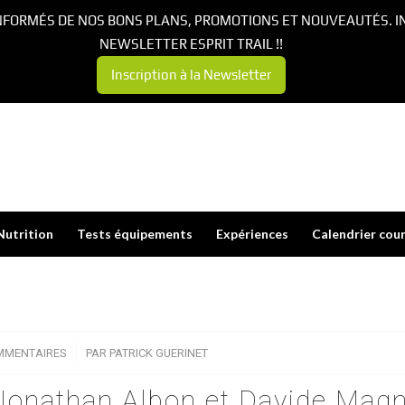
NFORMÉS DE NOS BONS PLANS, PROMOTIONS ET NOUVEAUTÉS. I
NEWSLETTER ESPRIT TRAIL !!
Inscription à la Newsletter
Nutrition
Tests équipements
Expériences
Calendrier cou
MMENTAIRES
/
PAR
PATRICK GUERINET
 Jonathan Albon et Davide Magn