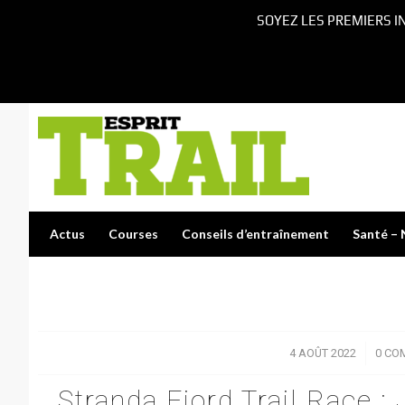
SOYEZ LES PREMIERS I
Actus
Courses
Conseils d’entraînement
Santé – 
4 AOÛT 2022
/
0 CO
Stranda Fjord Trail Race :