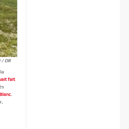
i / DR
 la
ait fait
ès
Blanc
.
r,