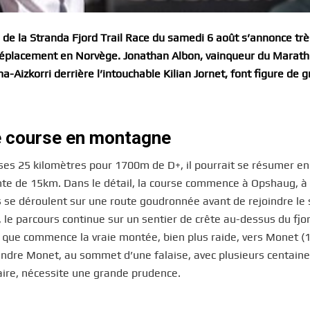
 de la Stranda Fjord Trail Race du samedi 6 août s’annonce trè
e déplacement en Norvège. Jonathan Albon, vainqueur du Marat
-Aizkorri derrière l’intouchable Kilian Jornet, font figure de 
ie course en montagne
ses 25 kilomètres pour 1700m de D+, il pourrait se résumer e
nte de 15km. Dans le détail, la course commence à Opshaug, à
 se déroulent sur une route goudronnée avant de rejoindre le 
le parcours continue sur un sentier de crête au-dessus du fjo
 ici que commence la vraie montée, bien plus raide, vers Monet 
eindre Monet, au sommet d’une falaise, avec plusieurs centain
aire, nécessite une grande prudence.