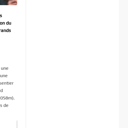
s
hon du
grands
n une
 une
sentier
rd
(1058m).
es de