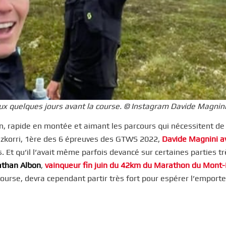
ux quelques jours avant la course. © Instagram Davide Magnin
lien, rapide en montée et aimant les parcours qui nécessitent de
izkorri, 1ère des 6 épreuves des GTWS 2022,
Davide Magnini av
. Et qu’il l’avait même parfois devancé sur certaines parties tr
athan Albon
,
vainqueur fin juin du 42km du Marathon du Mont-
course, devra cependant partir très fort pour espérer l’emporte