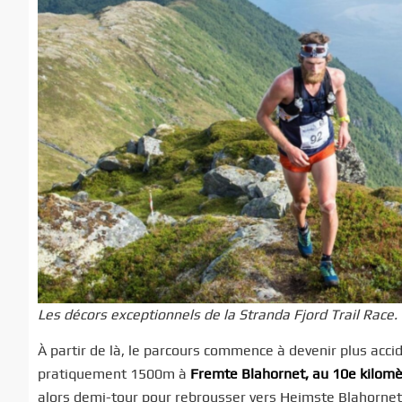
Les décors exceptionnels de la Stranda Fjord Trail Race.
À partir de là, le parcours commence à devenir plus accid
pratiquement 1500m à
Fremte Blahornet, au 10e kilomèt
alors demi-tour pour rebrousser vers Heimste Blahornet