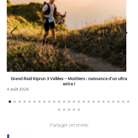
e
Grand Raid Kiprun 3 Vallées – Moûtiers : naissance d’un ultra
t
extra !
3
4 août 2026
Partager cet entrée