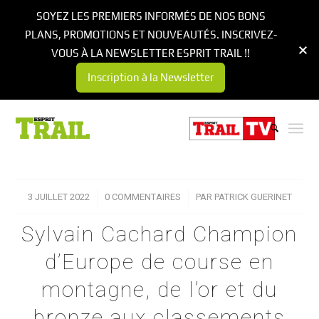
SOYEZ LES PREMIERS INFORMÉS DE NOS BONS
PLANS, PROMOTIONS ET NOUVEAUTÉS. INSCRIVEZ-
VOUS À LA NEWSLETTER ESPRIT TRAIL !!
Inscription à la Newsletter
3 JUILLET 2022
/
0 COMMENTAIRES
/
PAR
PATRICK GUERINET
Sylvain Cachard Champion
d’Europe de course en
montagne, de l’or et du
bronze aux classements