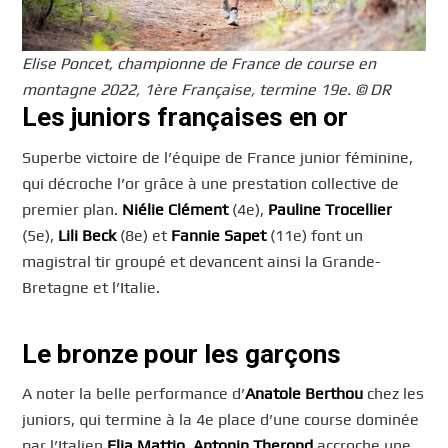
Elise Poncet, championne de France de course en
montagne 2022, 1ère Française, termine 19e. © DR
Les juniors françaises en or
Superbe victoire de l’équipe de France junior féminine,
qui décroche l’or grâce à une prestation collective de
premier plan.
Niélie Clément
(4e),
Pauline Trocellier
(5e),
Lili Beck
(8e) et
Fannie Sapet
(11e) font un
magistral tir groupé et devancent ainsi la Grande-
Bretagne et l’Italie.
Le bronze pour les garçons
A noter la belle performance d’
Anatole Berthou
chez les
juniors, qui termine à la 4e place d’une course dominée
par l’Italien
Elia Mattio
.
Antonin Therond
accroche une