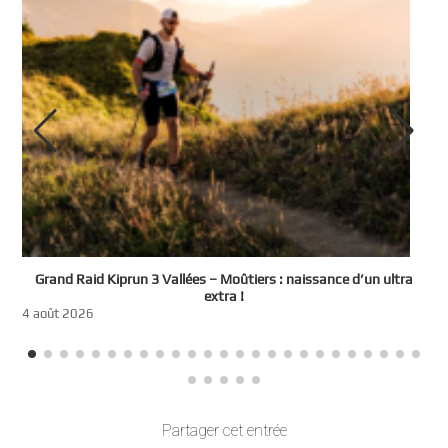
e
Grand Raid Kiprun 3 Vallées – Moûtiers : naissance d’un ultra
t
extra !
3
4 août 2026
Partager cet entrée