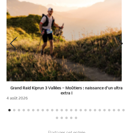
e
Grand Raid Kiprun 3 Vallées – Moûtiers : naissance d’un ultra
t
extra !
3
4 août 2026
Partager cet entrée