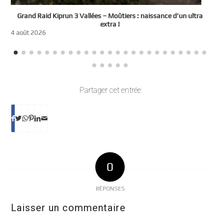
e
Grand Raid Kiprun 3 Vallées – Moûtiers : naissance d’un ultra
t
extra !
3
4 août 2026
Partager cet entrée
0
RÉPONSES
Laisser un commentaire