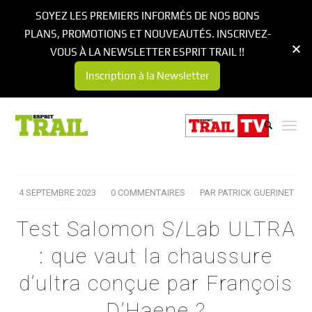
SOYEZ LES PREMIERS INFORMÉS DE NOS BONS
PLANS, PROMOTIONS ET NOUVEAUTÉS. INSCRIVEZ-
VOUS À LA NEWSLETTER ESPRIT TRAIL !!
Inscription à la Newsletter
4 SEPTEMBRE 2023
/
0 COMMENTAIRES
/
PAR
PATRICK GUERINET
Test Salomon S/Lab ULTRA
: que vaut la chaussure
d’ultra conçue par François
D’Haene ?