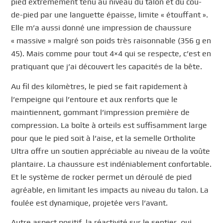
pied extrêmement tenu au niveau du talon et du cou-
de-pied par une languette épaisse, limite « étouffant ».
Elle m’a aussi donné une impression de chaussure
« massive » malgré son poids très raisonnable (356 g en
45). Mais comme pour tout 4×4 qui se respecte, c’est en
pratiquant que j’ai découvert les capacités de la bête.
Au fil des kilomètres, le pied se fait rapidement à
l’empeigne qui l’entoure et aux renforts que le
maintiennent, gommant l’impression première de
compression. La boîte à orteils est suffisamment large
pour que le pied soit à l’aise, et la semelle Ortholite
Ultra offre un soutien appréciable au niveau de la voûte
plantaire. La chaussure est indéniablement confortable.
Et le système de rocker permet un déroulé de pied
agréable, en limitant les impacts au niveau du talon. La
foulée est dynamique, projetée vers l’avant.
Autre aspect positif, la réactivité sur le sentier, qui