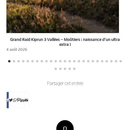
e
Grand Raid Kiprun 3 Vallées – Moûtiers : naissance d’un ultra
t
extra !
3
4 août 2026
Partager cet entrée
0